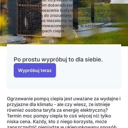
ponad sześcioletnim doświadczeniem w zakresie
technicznego wyposażenia budynków (TGA). Łączy wiedzę
techniczną z pasją do zrozumiałej komunikacji. Od ponad
pięciu lat pisze jako niezależny redaktor na temat energii
odnawialnej i zrównoważonego życia, w szczególności o
fotowoltaice i pompach ciepła.
W TYM ARTYKULE
Po prostu wypróbuj to dla siebie.
Wypróbuj teraz
Ogrzewanie pompą ciepła jest uważane za wydajne i
przyjazne dla klimatu - ale czy wiesz, że istnieje
również osobna taryfa za energię elektryczną?
Termin moc pompy ciepła to coś więcej niż tylko
niska cena. Każdy, kto z niego korzysta, może
zaoszczędzić pieniądze w ukierunkowany sposób,