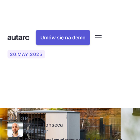
Umów się na demo
20
.
MAY
,
2025
Co to jest moc pompy
ciepła?
AUTOR:
Stefano Fonseca
Freelancer
Stefano Fonseca jest inżynierem energii i środowiska z