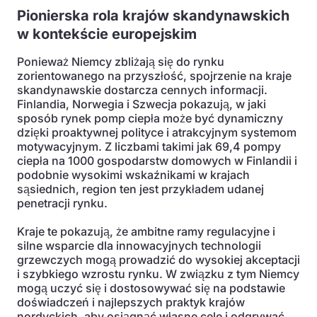
Pionierska rola krajów skandynawskich
w kontekście europejskim
Ponieważ Niemcy zbliżają się do rynku
zorientowanego na przyszłość, spojrzenie na kraje
skandynawskie dostarcza cennych informacji.
Finlandia, Norwegia i Szwecja pokazują, w jaki
sposób rynek pomp ciepła może być dynamiczny
dzięki proaktywnej polityce i atrakcyjnym systemom
motywacyjnym. Z liczbami takimi jak 69,4 pompy
ciepła na 1000 gospodarstw domowych w Finlandii i
podobnie wysokimi wskaźnikami w krajach
sąsiednich, region ten jest przykładem udanej
penetracji rynku.
Kraje te pokazują, że ambitne ramy regulacyjne i
silne wsparcie dla innowacyjnych technologii
grzewczych mogą prowadzić do wysokiej akceptacji
i szybkiego wzrostu rynku. W związku z tym Niemcy
mogą uczyć się i dostosowywać się na podstawie
doświadczeń i najlepszych praktyk krajów
nordyckich, aby osiągnąć własne cele i odgrywać