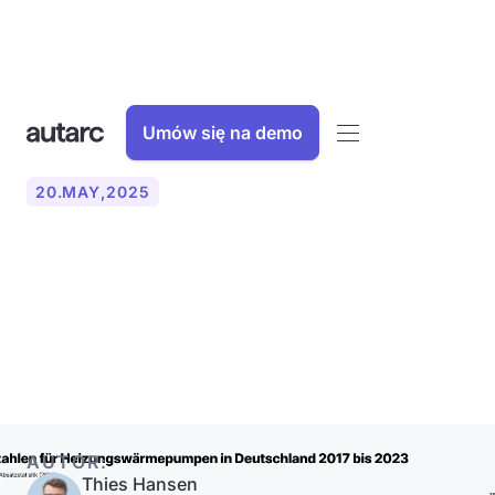
Umów się na demo
20
.
MAY
,
2025
Quo vadis pompa ciepła?
Klasyfikacja i trendy pomp
ciepła w Niemczech
AUTOR:
Thies Hansen