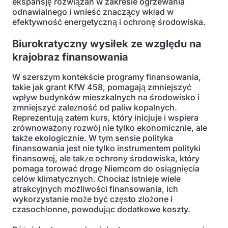
ekspansję rozwiązań w zakresie ogrzewania
odnawialnego i wnieść znaczący wkład w
efektywność energetyczną i ochronę środowiska.
Biurokratyczny wysiłek ze względu na
krajobraz finansowania
W szerszym kontekście programy finansowania,
takie jak grant KfW 458, pomagają zmniejszyć
wpływ budynków mieszkalnych na środowisko i
zmniejszyć zależność od paliw kopalnych.
Reprezentują zatem kurs, który inicjuje i wspiera
zrównoważony rozwój nie tylko ekonomicznie, ale
także ekologicznie. W tym sensie polityka
finansowania jest nie tylko instrumentem polityki
finansowej, ale także ochrony środowiska, który
pomaga torować drogę Niemcom do osiągnięcia
celów klimatycznych. Chociaż istnieje wiele
atrakcyjnych możliwości finansowania, ich
wykorzystanie może być często złożone i
czasochłonne, powodując dodatkowe koszty.