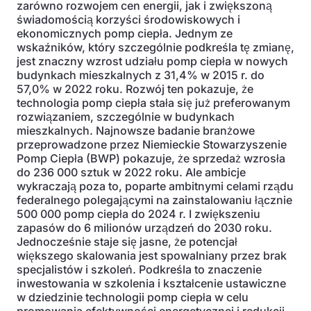
zarówno rozwojem cen energii, jak i zwiększoną
świadomością korzyści środowiskowych i
ekonomicznych pomp ciepła. Jednym ze
wskaźników, który szczególnie podkreśla tę zmianę,
jest znaczny wzrost udziału pomp ciepła w nowych
budynkach mieszkalnych z 31,4% w 2015 r. do
57,0% w 2022 roku. Rozwój ten pokazuje, że
technologia pomp ciepła stała się już preferowanym
rozwiązaniem, szczególnie w budynkach
mieszkalnych. Najnowsze badanie branżowe
przeprowadzone przez Niemieckie Stowarzyszenie
Pomp Ciepła (BWP) pokazuje, że sprzedaż wzrosła
do 236 000 sztuk w 2022 roku. Ale ambicje
wykraczają poza to, poparte ambitnymi celami rządu
federalnego polegającymi na zainstalowaniu łącznie
500 000 pomp ciepła do 2024 r. I zwiększeniu
zapasów do 6 milionów urządzeń do 2030 roku.
Jednocześnie staje się jasne, że potencjał
większego skalowania jest spowalniany przez brak
specjalistów i szkoleń. Podkreśla to znaczenie
inwestowania w szkolenia i kształcenie ustawiczne
w dziedzinie technologii pomp ciepła w celu