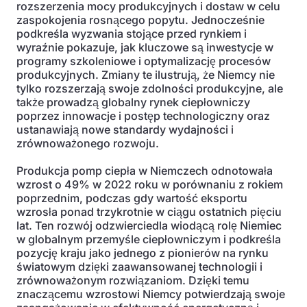
rozszerzenia mocy produkcyjnych i dostaw w celu
zaspokojenia rosnącego popytu. Jednocześnie
podkreśla wyzwania stojące przed rynkiem i
wyraźnie pokazuje, jak kluczowe są inwestycje w
programy szkoleniowe i optymalizację procesów
produkcyjnych. Zmiany te ilustrują, że Niemcy nie
tylko rozszerzają swoje zdolności produkcyjne, ale
także prowadzą globalny rynek ciepłowniczy
poprzez innowacje i postęp technologiczny oraz
ustanawiają nowe standardy wydajności i
zrównoważonego rozwoju.
Produkcja pomp ciepła w Niemczech odnotowała
wzrost o 49% w 2022 roku w porównaniu z rokiem
poprzednim, podczas gdy wartość eksportu
wzrosła ponad trzykrotnie w ciągu ostatnich pięciu
lat. Ten rozwój odzwierciedla wiodącą rolę Niemiec
w globalnym przemyśle ciepłowniczym i podkreśla
pozycję kraju jako jednego z pionierów na rynku
światowym dzięki zaawansowanej technologii i
zrównoważonym rozwiązaniom. Dzięki temu
znaczącemu wzrostowi Niemcy potwierdzają swoje