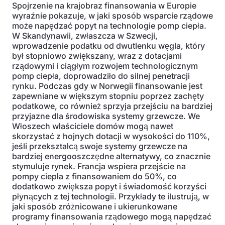
Spojrzenie na krajobraz finansowania w Europie
wyraźnie pokazuje, w jaki sposób wsparcie rządowe
może napędzać popyt na technologie pomp ciepła.
W Skandynawii, zwłaszcza w Szwecji,
wprowadzenie podatku od dwutlenku węgla, który
był stopniowo zwiększany, wraz z dotacjami
rządowymi i ciągłym rozwojem technologicznym
pomp ciepła, doprowadziło do silnej penetracji
rynku. Podczas gdy w Norwegii finansowanie jest
zapewniane w większym stopniu poprzez zachęty
podatkowe, co również sprzyja przejściu na bardziej
przyjazne dla środowiska systemy grzewcze. We
Włoszech właściciele domów mogą nawet
skorzystać z hojnych dotacji w wysokości do 110%,
jeśli przekształcą swoje systemy grzewcze na
bardziej energooszczędne alternatywy, co znacznie
stymuluje rynek. Francja wspiera przejście na
pompy ciepła z finansowaniem do 50%, co
dodatkowo zwiększa popyt i świadomość korzyści
płynących z tej technologii. Przykłady te ilustrują, w
jaki sposób zróżnicowane i ukierunkowane
programy finansowania rządowego mogą napędzać