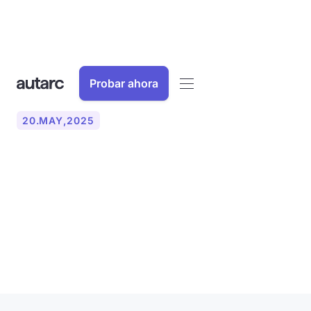
Probar ahora
20
.
MAY
,
2025
¿Quo vadis bomba de
calor? Clasificación y
tendencias de las bombas
de calor en Alemania