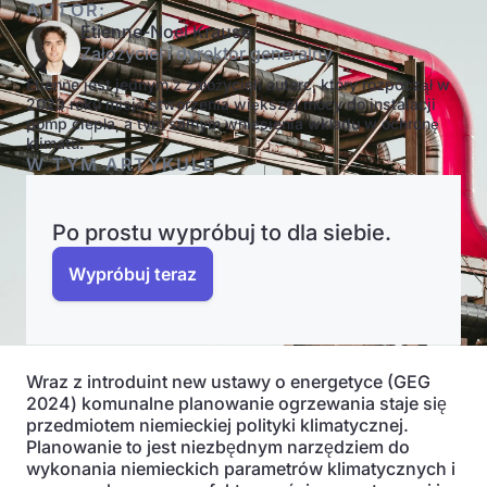
AUTOR:
Etienne-Noel Krause
Założyciel i dyrektor generalny
Etienne jest jednym z założycieli autarc, który rozpoczął w
2023 roku misję stworzenia większej mocy do instalacji
pomp ciepła, a tym samym wniesienia wkładu w ochronę
klimatu.
W TYM ARTYKULE
Po prostu wypróbuj to dla siebie.
Wypróbuj teraz
Wraz z introduint new ustawy o energetyce (GEG
2024) komunalne planowanie ogrzewania staje się
przedmiotem niemieckiej polityki klimatycznej.
Planowanie to jest niezbędnym narzędziem do
wykonania niemieckich parametrów klimatycznych i