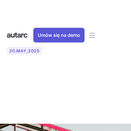
Umów się na demo
20
.
MAY
,
2025
Miejskie planowanie
ogrzewania w GEG 2024:
Przewodnik po rewolucji
grzewczej