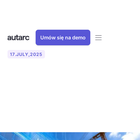
Umów się na demo
17
.
JULY
,
2025
AI w rzemiośle: Jak
sztuczna inteligencja
upraszcza procesy pracy i
odciąża specjalistów