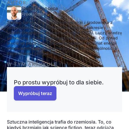
AUTOR:
Stefano Fonseca
Freelancer
Stefano Fonseca jest inżynierem energii i środowiska z
ponad sześcioletnim doświadczeniem w zakresie
technicznego wyposażenia budynków (TGA). Łączy wiedzę
techniczną z pasją do zrozumiałej komunikacji. Od ponad
pięciu lat pisze jako niezależny redaktor na temat energii
odnawialnej i zrównoważonego życia, w szczególności o
fotowoltaice i pompach ciepła.
W TYM ARTYKULE
Po prostu wypróbuj to dla siebie.
Wypróbuj teraz
Sztuczna inteligencja trafia do rzemiosła. To, co
kiedyś brzmiało jak science fiction, teraz odciąża