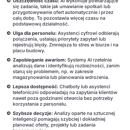
Oszczędność czasu:
AI wykonuje powtarzające
się zadania, takie jak umawianie spotkań lub
przygotowywanie ofert automatycznie i przez
całą dobę. To pozostawia więcej czasu na
podstawową działalność.
Ulga dla personelu:
Asystenci cyfrowi odbierają
połączenia, ustalają priorytety zapytań lub
rejestrują błędy. Zmniejsza to stres w biurze i na
placu budowy.
Zapobieganie awariom:
Systemy AI rzetelnie
analizują dane i identyfikują rozbieżności, zanim
staną się problemem, np. w zakresie
magazynowania lub planowania wdrożenia.
Lepsza dostępność:
Chatboty lub asystenci
telefoniczni odpowiadają na zapytania klientów
nawet poza godzinami otwarcia bez potrzeby
korzystania z personelu.
Szybsze decyzje:
Analizy oparte na sztucznej
inteligencji pomagają szybciej i dokładniej
planować oferty, projekty lub zadania