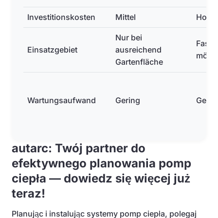
Investitionskosten
Mittel
Hoch
Nur bei
Fast ü
Einsatzgebiet
ausreichend
mögli
Gartenfläche
Wartungsaufwand
Gering
Gerin
autarc: Twój partner do
efektywnego planowania pomp
ciepła — dowiedz się więcej już
teraz!
Planując i instalując systemy pomp ciepła, polegaj