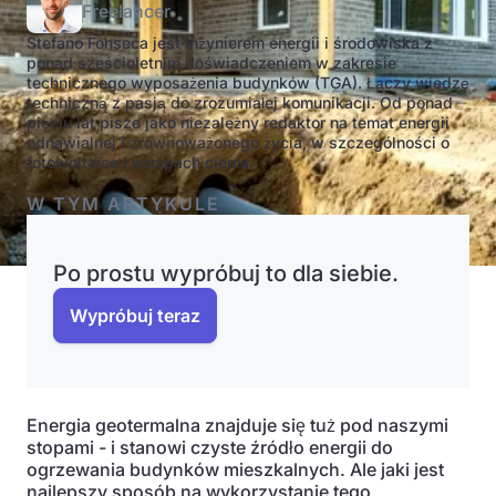
Freelancer
Stefano Fonseca jest inżynierem energii i środowiska z
ponad sześcioletnim doświadczeniem w zakresie
technicznego wyposażenia budynków (TGA). Łączy wiedzę
techniczną z pasją do zrozumiałej komunikacji. Od ponad
pięciu lat pisze jako niezależny redaktor na temat energii
odnawialnej i zrównoważonego życia, w szczególności o
fotowoltaice i pompach ciepła.
W TYM ARTYKULE
Po prostu wypróbuj to dla siebie.
Wypróbuj teraz
Energia geotermalna znajduje się tuż pod naszymi
stopami - i stanowi czyste źródło energii do
ogrzewania budynków mieszkalnych. Ale jaki jest
najlepszy sposób na wykorzystanie tego