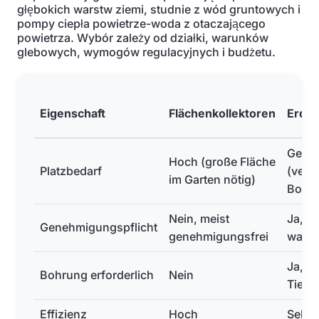
głębokich warstw ziemi, studnie z wód gruntowych i
pompy ciepła powietrze-woda z otaczającego
powietrza. Wybór zależy od działki, warunków
glebowych, wymogów regulacyjnych i budżetu.
Eigenschaft
Flächenkollektoren
Erds
Gerin
Hoch (große Fläche
Platzbedarf
(verti
im Garten nötig)
Bohr
Nein, meist
Ja,
Genehmigungspflicht
genehmigungsfrei
wasse
Ja,
Bohrung erforderlich
Nein
Tiefb
Effizienz
Hoch
Sehr 