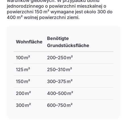
warunków glebowych. W przypadku domu
jednorodzinnego o powierzchni mieszkalnej o
powierzchni 150 m² wymagane jest około 300 do
400 m² wolnej powierzchni ziemi.
Benötigte
Wohnfläche
Grundstücksfläche
100 m²
200–250 m²
125 m²
250–310 m²
150 m²
300–375 m²
200 m²
400–500 m²
300 m²
600–750 m²