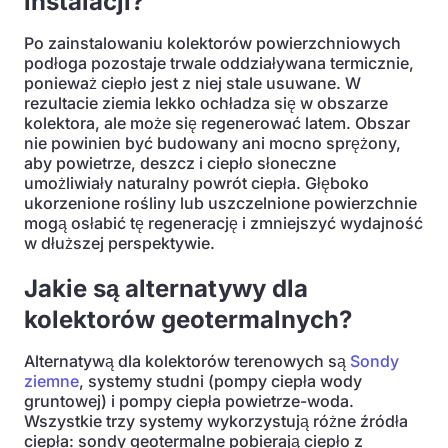
instalacji?
Po zainstalowaniu kolektorów powierzchniowych
podłoga pozostaje trwale oddziaływana termicznie,
ponieważ ciepło jest z niej stale usuwane. W
rezultacie ziemia lekko ochładza się w obszarze
kolektora, ale może się regenerować latem. Obszar
nie powinien być budowany ani mocno sprężony,
aby powietrze, deszcz i ciepło słoneczne
umożliwiały naturalny powrót ciepła. Głęboko
ukorzenione rośliny lub uszczelnione powierzchnie
mogą osłabić tę regenerację i zmniejszyć wydajność
w dłuższej perspektywie.
Jakie są alternatywy dla
kolektorów geotermalnych?
Alternatywą dla kolektorów terenowych są
Sondy
ziemne
, systemy studni (pompy ciepła wody
gruntowej) i pompy ciepła powietrze-woda.
Wszystkie trzy systemy wykorzystują różne źródła
ciepła: sondy geotermalne pobierają ciepło z