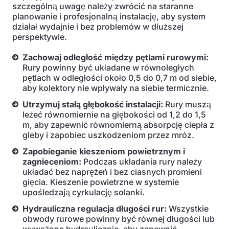
szczególną uwagę należy zwrócić na staranne
planowanie i profesjonalną instalację, aby system
działał wydajnie i bez problemów w dłuższej
perspektywie.
Zachowaj odległość między pętlami rurowymi:
Rury powinny być układane w równoległych
pętlach w odległości około 0,5 do 0,7 m od siebie,
aby kolektory nie wpływały na siebie termicznie.
Utrzymuj stałą głębokość instalacji:
Rury muszą
leżeć równomiernie na głębokości od 1,2 do 1,5
m, aby zapewnić równomierną absorpcję ciepła z
gleby i zapobiec uszkodzeniom przez mróz.
Zapobieganie kieszeniom powietrznym i
zagnieceniom:
Podczas układania rury należy
układać bez naprężeń i bez ciasnych promieni
gięcia. Kieszenie powietrzne w systemie
upośledzają cyrkulację solanki.
Hydrauliczna regulacja długości rur:
Wszystkie
obwody rurowe powinny być równej długości lub