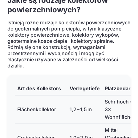
Jakie są rodzaje kolektorów
powierzchniowych?
Istnieją różne rodzaje kolektorów powierzchniowych
do geotermalnych pomp ciepła, w tym klasyczne
kolektory powierzchniowe, kolektory wykopów,
geotermalne kosze ciepła i kolektory spiralne.
Różnią się one konstrukcją, wymaganiami
przestrzennymi i wydajnością i mogą być
elastycznie używane w zależności od wielkości
działki.
Art des Kollektors
Verlegetiefe
Platzbedarf
Sehr hoch (2–
Flächenkollektor
1,2 – 1,5 m
3×
Wohnfläche)
Mittel
Grabenkollektor
1,0 – 2,0 m
(Grabenlänge