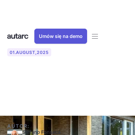
Umów się na demo
01
.
AUGUST
,
2025
geotermalna pompa ciepła
z kolektorem
powierzchniowym
AUTOR:
Stefano Fonseca