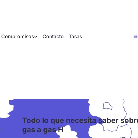
Compromisos
Contacto
Tasas
In
gas H en seis estados
Todo lo que necesita saber sobr
gas a gas H