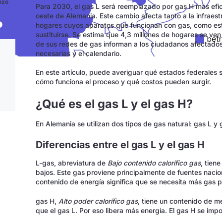
nzó
Para 2030, el gas L será reemplazado por gas H más efici
oeste de Alemania. Este cambio afecta tanto a la infrae
hogares cuyos aparatos que funcionan con gas, como est
sustituirse. Se estima que 4,3 millones de hogares se ve
de sus redes de gas informan a los ciudadanos afectados
necesarias y el calendario.
En este artículo, puede averiguar qué estados federales 
cómo funciona el proceso y qué costos pueden surgir.
¿Qué es el gas L y el gas H?
En Alemania se utilizan dos tipos de gas natural: gas L y 
Diferencias entre el gas L y el gas H
L-gas, abreviatura de
Bajo contenido calorífico
gas
, tien
bajos. Este gas proviene principalmente de fuentes nacio
contenido de energía significa que se necesita más gas p
gas H,
Alto poder calorífico
gas
, tiene un contenido de m
que el gas L. Por eso libera más energía. El gas H se im