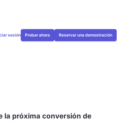
iciar sesión
Probar ahora
Reservar una demostración
 federales
e la próxima conversión de