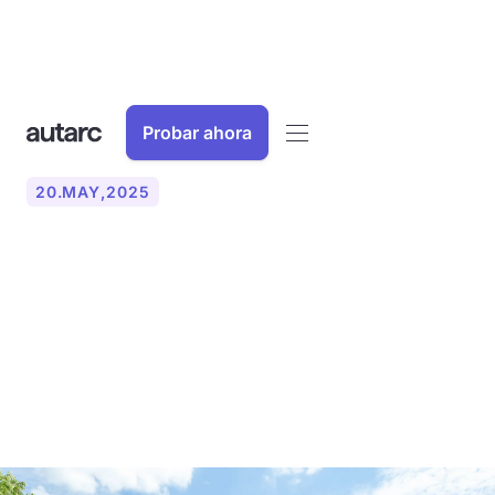
Probar ahora
20
.
MAY
,
2025
Referencia: Cómo Koster
GmbH utiliza autarc para
planificar los sistemas de
calefacción