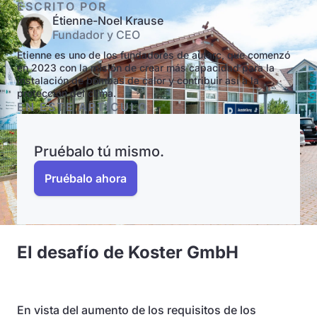
ESCRITO POR
Étienne-Noel Krause
Fundador y CEO
Etienne es uno de los fundadores de autarc, que comenzó
en 2023 con la misión de crear más capacidad para la
instalación de bombas de calor y contribuir así a la
protección del clima.
EN ESTE ARTÍCULO
Pruébalo tú mismo.
Pruébalo ahora
El desafío de Koster GmbH
En vista del aumento de los requisitos de los