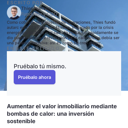
ESCRITO POR
Thies Hansen
Fundador y COO
Como cofundador y director de operaciones, Thies fundó
autarc en 2023 junto con Etienne. Inspirado por la crisis
energética de 2022 y el cambio climático, rápidamente se
dio cuenta de que la revolución de la calefacción debía ser
una palanca decisiva: así es como se creó autarc.
EN ESTE ARTÍCULO
Pruébalo tú mismo.
Pruébalo ahora
Aumentar el valor inmobiliario mediante
bombas de calor: una inversión
sostenible