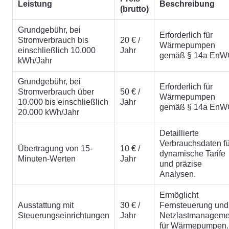
Leistung
Beschreibung
(brutto)
Grundgebühr, bei
Erforderlich für
Stromverbrauch bis
20 € /
Wärmepumpen
einschließlich 10.000
Jahr
gemäß § 14a EnW
kWh/Jahr
Grundgebühr, bei
Erforderlich für
Stromverbrauch über
50 € /
Wärmepumpen
10.000 bis einschließlich
Jahr
gemäß § 14a EnW
20.000 kWh/Jahr
Detaillierte
Verbrauchsdaten fü
Übertragung von 15-
10 € /
dynamische Tarife
Minuten-Werten
Jahr
und präzise
Analysen.
Ermöglicht
Ausstattung mit
30 € /
Fernsteuerung und
Steuerungseinrichtungen
Jahr
Netzlastmanageme
für Wärmepumpen.