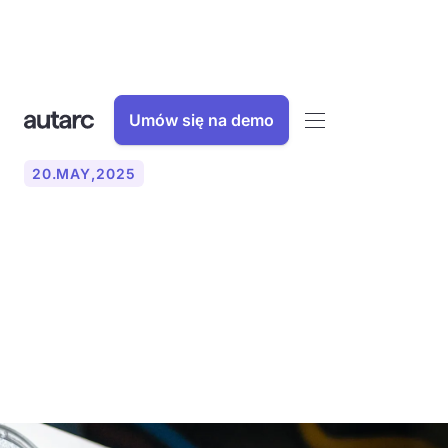
Umów się na demo
20
.
MAY
,
2025
Wymagania dotyczące
inteligentnych liczników dla
pomp ciepła: Zmieni się to
w 2025 roku