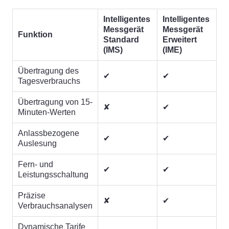
Intelligentes
Intelligentes
Messgerät
Messgerät
Funktion
Standard
Erweitert
(IMS)
(IME)
Übertragung des
✔
✔
Tagesverbrauchs
Übertragung von 15-
✘
✔
Minuten-Werten
Anlassbezogene
✔
✔
Auslesung
Fern- und
✔
✔
Leistungsschaltung
Präzise
✘
✔
Verbrauchsanalysen
Dynamische Tarife