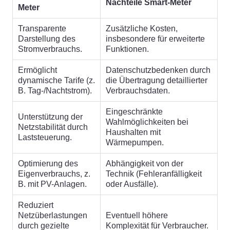
Nachteile Smart-Meter
Meter
Transparente
Zusätzliche Kosten,
Darstellung des
insbesondere für erweiterte
Stromverbrauchs.
Funktionen.
Ermöglicht
Datenschutzbedenken durch
dynamische Tarife (z.
die Übertragung detaillierter
B. Tag-/Nachtstrom).
Verbrauchsdaten.
Eingeschränkte
Unterstützung der
Wahlmöglichkeiten bei
Netzstabilität durch
Haushalten mit
Laststeuerung.
Wärmepumpen.
Optimierung des
Abhängigkeit von der
Eigenverbrauchs, z.
Technik (Fehleranfälligkeit
B. mit PV-Anlagen.
oder Ausfälle).
Reduziert
Netzüberlastungen
Eventuell höhere
durch gezielte
Komplexität für Verbraucher.