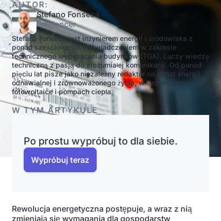
AUTOR:
Stefano Fonseca
Freelancer
Stefano Fonseca jest inżynierem energii i środowiska z
ponad sześcioletnim doświadczeniem w zakresie
technicznego wyposażenia budynków (TGA). Łączy wiedzę
techniczną z pasją do zrozumiałej komunikacji. Od ponad
pięciu lat pisze jako niezależny redaktor na temat energii
odnawialnej i zrównoważonego życia, w szczególności o
fotowoltaice i pompach ciepła.
W TYM ARTYKULE
Po prostu wypróbuj to dla siebie.
Wypróbuj teraz
Rewolucja energetyczna postępuje, a wraz z nią
zmieniają się wymagania dla gospodarstw