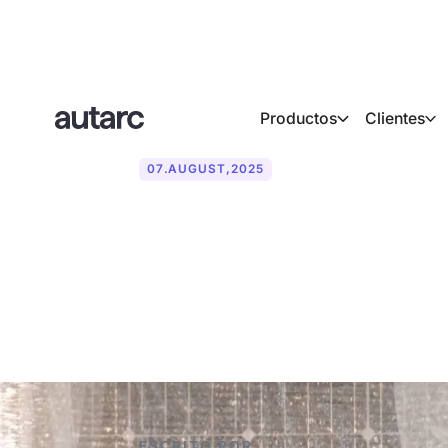
Productos
Clientes
07
.
AUGUST
,
2025
Modernizació
energía: a qu
ESCRITO POR