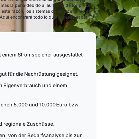
 más la pena debido al aumento de los precios
Por esta razón, los sistemas de almacenamiento
Aquí encontrará todo lo que necesita saber
t einem Stromspeicher ausgestattet
ut für die Nachrüstung geeignet.
em Eigenverbrauch und einem
ischen 5.000 und 10.000 Euro bzw.
d regionale Zuschüsse.
tten, von der Bedarfsanalyse bis zur