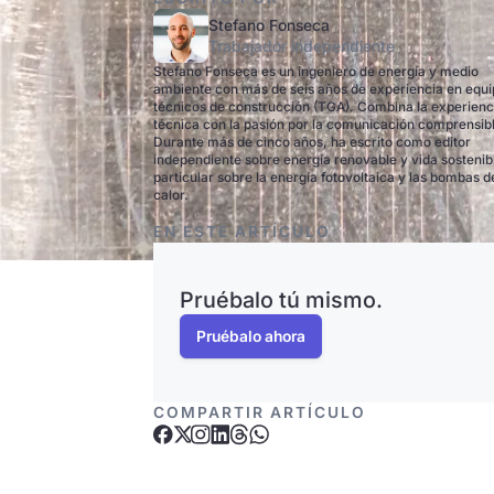
Stefano Fonseca
Trabajador independiente
Stefano Fonseca es un ingeniero de energía y medio
ambiente con más de seis años de experiencia en equ
técnicos de construcción (TGA). Combina la experienc
técnica con la pasión por la comunicación comprensib
Durante más de cinco años, ha escrito como editor
independiente sobre energía renovable y vida sostenib
particular sobre la energía fotovoltaica y las bombas d
calor.
EN ESTE ARTÍCULO
Pruébalo tú mismo.
Pruébalo ahora
COMPARTIR ARTÍCULO