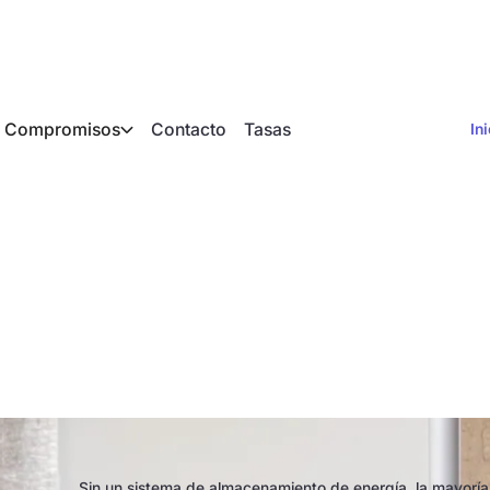
Compromisos
Contacto
Tasas
In
n del almacenamien
é hay que prestar at
Sin un sistema de almacenamiento de energía, la mayoría 