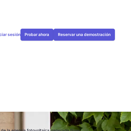
iciar sesión
Probar ahora
Reservar una demostración
to de
ención
de la energía fotovoltaica generada fluye