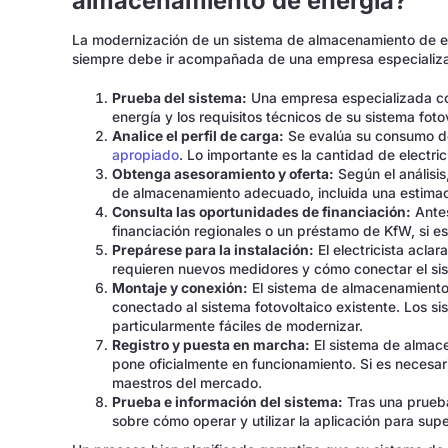
almacenamiento de energía?
La modernización de un sistema de almacenamiento de ene
siempre debe ir acompañada de una empresa especializ
Prueba del sistema:
Una empresa especializada com
energía y los requisitos técnicos de su sistema foto
Analice el perfil de carga:
Se evalúa su consumo d
apropiado
. Lo importante es la cantidad de elect
Obtenga asesoramiento y oferta:
Según el análisis
de almacenamiento adecuado, incluida una estimac
Consulta las oportunidades de financiación:
Antes
financiación regionales o un préstamo de KfW, si es
Prepárese para la instalación:
El electricista aclar
requieren nuevos medidores y cómo conectar el s
Montaje y conexión:
El sistema de almacenamiento 
conectado al sistema fotovoltaico existente. Los s
particularmente fáciles de modernizar.
Registro y puesta en marcha:
El sistema de almace
pone oficialmente en funcionamiento. Si es necesari
maestros del mercado.
Prueba e información del sistema:
Tras una prueba 
sobre cómo operar y utilizar la aplicación para sup