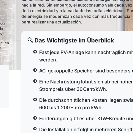
hacia la red. Sin embargo, el autoconsumo vale cada vez
de la electricidad y a la caída de las tarifas eléctricas. 
de energía se modernizan cada vez con más frecuencia. 
para realizar una actualización.
ipos
ia
le.
🔍 Das Wichtigste im Überblick
le, en
e
Fast jede PV-Anlage kann nachträglich mi
werden.
AC-gekoppelte Speicher sind besonders g
Eine Nachrüstung lohnt sich ab bei hoh
Strompreis über 30 Cent/kWh.
Die durchschnittlichen Kosten liegen zw
600 bis 1.200 Euro pro kWh.
Förderungen gibt es über KfW-Kredite un
Die Installation erfolgt in mehreren Schri