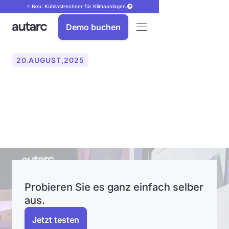
⭐ Neu: Kühllastrechner für Klimaanlagen.
Demo buchen
20
.
AUGUST
,
2025
autarc auf der Solar &
Storage UK
Probieren Sie es ganz einfach selber
aus.
Jetzt testen