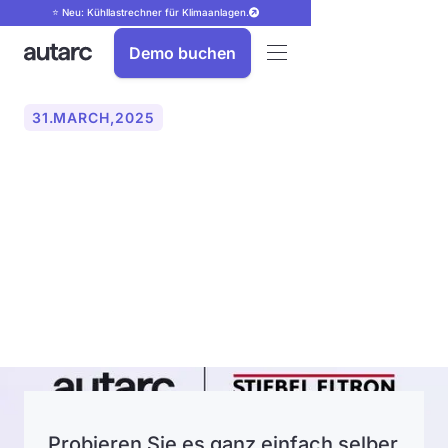
⭐ Neu: Kühllastrechner für Klimaanlagen.
Demo buchen
31
.
MARCH
,
2025
autarc und Stiebel Eltron
kooperieren: Integrierte
Softwarelösung vereinfacht
Heizungsplanung
Probieren Sie es ganz einfach selber