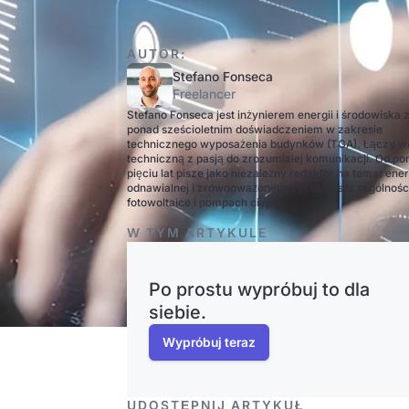
AUTOR:
Stefano Fonseca
Freelancer
Stefano Fonseca jest inżynierem energii i środowiska 
ponad sześcioletnim doświadczeniem w zakresie
technicznego wyposażenia budynków (TGA). Łączy w
techniczną z pasją do zrozumiałej komunikacji. Od po
pięciu lat pisze jako niezależny redaktor na temat ener
odnawialnej i zrównoważonego życia, w szczególnośc
fotowoltaice i pompach ciepła.
W TYM ARTYKULE
Po prostu wypróbuj to dla
siebie.
Wypróbuj teraz
UDOSTĘPNIJ ARTYKUŁ