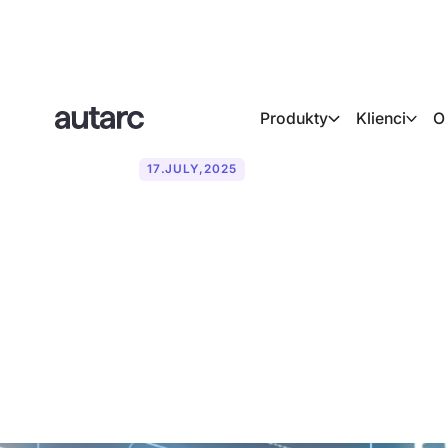
Produkty
Klienci
O
17
.
JULY
,
2025
Asystent tele
rzemieślnicz
przypadków 