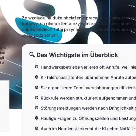
Ze względu na duże obciążenie pracą w sektorze rzemieś
budowy, na placu klienta czy w biurze. Ale co się stanie, 
odpowiedzieć? Tutaj przychodzą asystenci telefoniczni 
życiu codziennym.
z
iedzę
nad
🔍 Das Wichtigste im Überblick
gii
i o
Handwerksbetriebe verlieren oft Anrufe, weil n
KI-Telefonassistenten übernehmen Anrufe autom
Sie organisieren Terminvereinbarungen effizient
Rückrufe werden strukturiert aufgenommen und 
Störungsmeldungen werden nach Dringlichkeit gef
Häufige Fragen zu Öffnungszeiten und Leistunge
Auch im Notdienst erkennt die KI echte Notfälle u