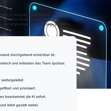
lniczym liczy się każda minuta — na placu
gdy telefon dzwoni i nikt nie może
AI. Ten artykuł pokazuje, jak mogą pomóc w
iemand durchgehend erreichbar ist.
atisch und entlasten das Team spürbar.
.
weitergeleitet.
iltert und priorisiert.
n beantwortet die KI sofort.
nd leitet gezielt weiter.