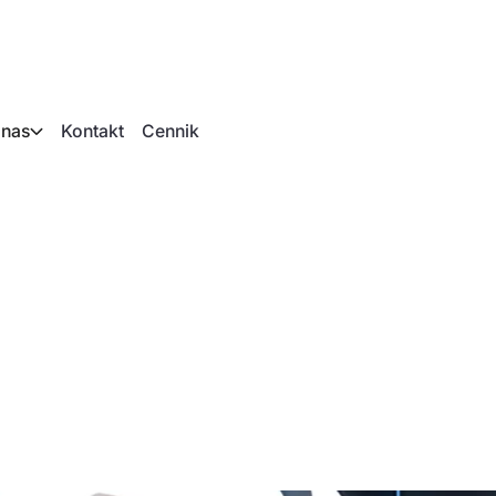
 nas
Kontakt
Cennik
foniczny AI w sekto
ym: 7 najważniejszy
użycia