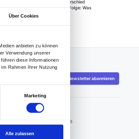
nung liegt – und warum dieser Unterschied
ekt vom Heizungsbaumeister. Diese Folge: Was
che aus?
Über Cookies
 Medien anbieten zu können
hrer Verwendung unserer
 führen diese Informationen
ie im Rahmen Ihrer Nutzung
len auf dem Laufenden bleiben?
Newsletter abonnieren
Marketing
EN
RECHTLICHES
Impressum
Alle zulassen
Datenschutz