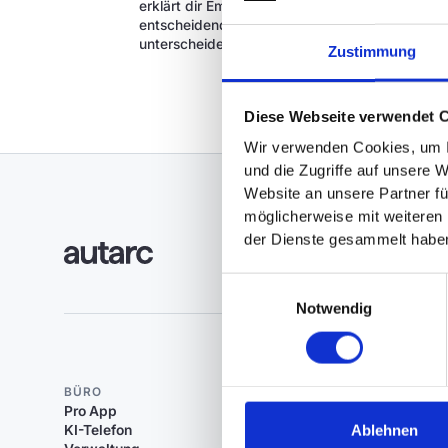
erklärt dir Emanuel, worin der Unterschied zw
entscheidend für Planung, Effizienz und Förde
unterscheidet die überschlägige Heizlastbere
Zustimmung
Diese Webseite verwendet 
Wir verwenden Cookies, um I
und die Zugriffe auf unsere 
Website an unsere Partner fü
möglicherweise mit weiteren
der Dienste gesammelt habe
Einwilligungsauswahl
Notwendig
BÜRO
BAUSTELLE
Pro App
Field App
Ablehnen
KI-Telefon
Baudokumentation