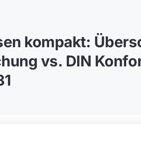
en kompakt: Übers
chung vs. DIN Konfo
31
je nachdem, wie sie berechnet wird, kann das Ergebnis stark variiere