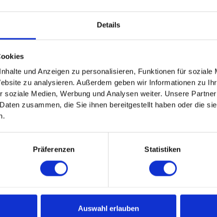
ischen einer überschlägigen und einer DIN-konformen Heizlastberech
rung ist. Wie immer praxisnah, verständlich und auf den Punkt – dir
chnung von der Berechnung nach DIN EN 12831 – und wann reicht wel
Details
Cookies
nhalte und Anzeigen zu personalisieren, Funktionen für soziale
Website zu analysieren. Außerdem geben wir Informationen zu I
r soziale Medien, Werbung und Analysen weiter. Unsere Partner
 Daten zusammen, die Sie ihnen bereitgestellt haben oder die s
n.
Sie wol
Präferenzen
Statistiken
PV-PLANUNG
SOZIALE MEDI
Modulbelegung
Linkedin
Auswahl erlauben
Stringplanung
Facebook