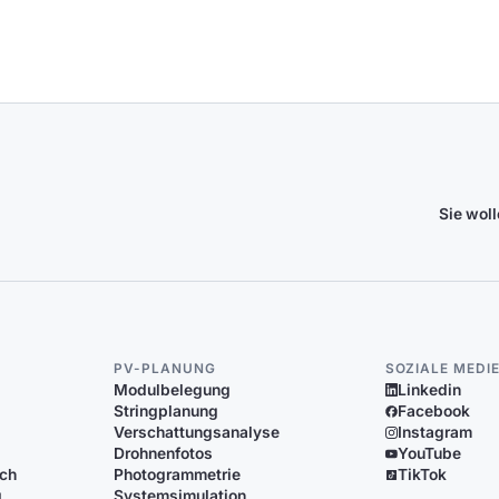
Sie wol
PV-PLANUNG
SOZIALE MEDI
Modulbelegung
Linkedin
Stringplanung
Facebook
Verschattungsanalyse
Instagram
Drohnenfotos
YouTube
ich
Photogrammetrie
TikTok
g
Systemsimulation