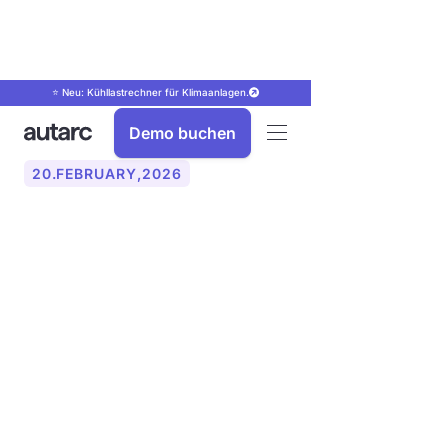
⭐ Neu: Kühllastrechner für Klimaanlagen.
Demo buchen
20
.
FEBRUARY
,
2026
Wärmepumpen-
Absatzzahlen 2025 –
Marktentwicklung und
Geschäftsperspektiven für
2026