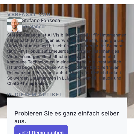
VERFASST VON
Stefano Fonseca
Freelancer
Stefano Fonseca ist AI Visibility Spezialist für Unternehmen
mit Impact. Er hat Ingenieurwissenschaften für Energie und
Umwelt studiert und ist seit über 10 Jahren in der Branche
tätig – mit Fokus auf Erneuerbare Energien, nachhaltiges
Wohnen und gesellschaftliche Innovation. Er übersetzt
komplexe Technologien in eine Sprache, die verständlich
ist und begeistert. Diese Art von Content baut Vertrauen,
Relevanz und Resonanz auf: die Basis für KI-Sichtbarkeit.
So werden Unternehmen in LLMs wie Gemini, Claude und
ChatGPT empfohlen.
IN DIESEM ARTIKEL
Probieren Sie es ganz einfach selber
aus.
Jetzt Demo buchen